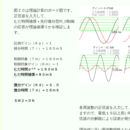
図２０は理論計算のボード図です。
正弦波を入力して、
むだ時間補償＋先行微分型PI_D制御
の応答が理論値通りかを検証しま
す。
比例ゲイン（Ｋｐ）＝１

積分時間（Ｔｉ）＝１６０ｍＳ

制御対象（Ｔｍ）＝１６０ｍＳ

むだ時間
＝１６０ｍＳ
むだ時間補償＝８０ｍＳ
微分ゲイン（Ｋｄ）＝３．０
微分時間（Ｔｄ）＝１６ｍＳ
ＳＷ２＝ＯＮ
各周波数の正弦波を入力して
ますので、最低１Ｓ以上長い
弦波の分解能により誤差が発
理論値に近い周波数特性とな