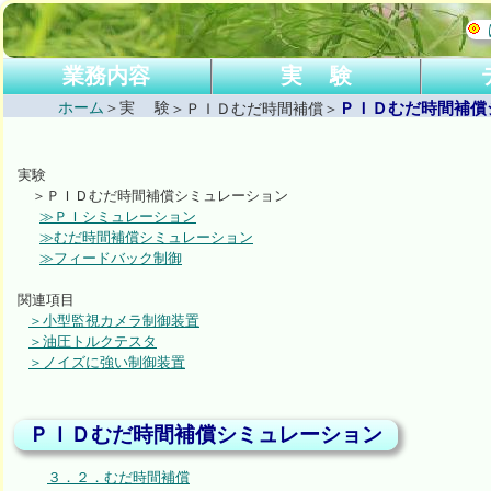
業務内容
実 験
ホーム
＞実 験
ＰＩＤむだ時間補償
業務履歴
ＰＣシステム
組込コンピュータソフト作成
組込コンピュータボード製作
画像処理追跡処理
小型監視カメラ制御装置
変動濃度計測システム装置
油圧トルクテスタ
PC監視モニター
ノイズに強い制御装置
アナログ回路
＞ＰＩＤむだ時間補償＞
画像処理・基本ソフト
画像処理・拡大アルゴリズム比
画像処理・粒子解析寸法計測例
画像処理・追跡処理
画像処理・境界検索(最小二乗近
画像処理・処理速度の比較
ＰＩＤむだ時間補償・ＰＩシミ
ＰＩＤむだ時間補償・シミュレ
ＰＩＤむだ時間補償・フィード
相似図形の相似係数
ＦＦＴ・変換例
ＦＦＴ・システムの同定
ドローン自動飛行プログラム作
ドローン自動飛行プログラム作
ＡＩによる手書き数字の学習
ＡＩによる表面のキズ、欠陥検
ＡＩによる時系列データの未来
ＡＩによる複数時系列データの
低電位
低電位
低電位
低電位
ローパ
デジタ
デジタ
デジタ
実験
＞ＰＩＤむだ時間補償シミュレーション
≫ＰＩシミュレーション
≫むだ時間補償シミュレーション
≫フィードバック制御
関連項目
＞小型監視カメラ制御装置
＞油圧トルクテスタ
＞ノイズに強い制御装置
ＰＩＤむだ時間補償シミュレーション
３．２．むだ時間補償