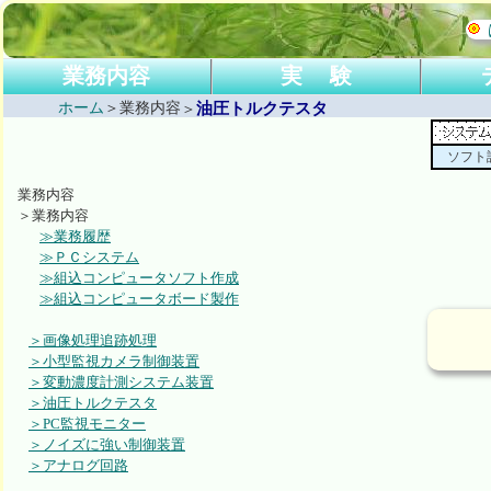
業務内容
実 験
ホーム
＞業務内容
油圧トルクテスタ
業務履歴
ＰＣシステム
組込コンピュータソフト作成
組込コンピュータボード製作
画像処理追跡処理
小型監視カメラ制御装置
変動濃度計測システム装置
油圧トルクテスタ
PC監視モニター
ノイズに強い制御装置
アナログ回路
＞
画像処理・基本ソフト
画像処理・拡大アルゴリズム比
画像処理・粒子解析寸法計測例
画像処理・追跡処理
画像処理・境界検索(最小二乗近
画像処理・処理速度の比較
ＰＩＤむだ時間補償・ＰＩシミ
ＰＩＤむだ時間補償・シミュレ
ＰＩＤむだ時間補償・フィード
相似図形の相似係数
ＦＦＴ・変換例
ＦＦＴ・システムの同定
ドローン自動飛行プログラム作
ドローン自動飛行プログラム作
ＡＩによる手書き数字の学習
ＡＩによる表面のキズ、欠陥検
ＡＩによる時系列データの未来
ＡＩによる複数時系列データの
低電位
低電位
低電位
低電位
ローパ
デジタ
デジタ
デジタ
ソフト
業務内容
＞業務内容
≫業務履歴
≫ＰＣシステム
≫組込コンピュータソフト作成
≫組込コンピュータボード製作
＞画像処理追跡処理
＞小型監視カメラ制御装置
＞変動濃度計測システム装置
＞油圧トルクテスタ
＞PC監視モニター
＞ノイズに強い制御装置
＞アナログ回路